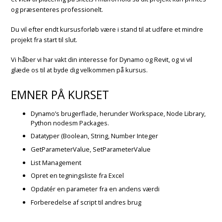
og præsenteres professionelt.
Du vil efter endt kursusforløb være i stand til at udføre et mindre
projekt fra start til slut.
Vi håber vi har vakt din interesse for Dynamo og Revit, og vi vil
glæde os til at byde dig velkommen på kursus.
EMNER PÅ KURSET
Dynamo’s brugerflade, herunder Workspace, Node Library,
Python nodesm Packages.
Datatyper (Boolean, String, Number Integer
GetParameterValue, SetParameterValue
List Management
Opret en tegningsliste fra Excel
Opdatér en parameter fra en andens værdi
Forberedelse af script til andres brug