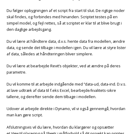
Du følger opbygningen af et script fra start til slut. De rigtige noder
skal findes, og forbindes med hinanden. Scriptet testes på en
simpel model, og fejl rettes, så at scriptet er klar til at blive brugt i
den daglige arbejdsgang.
Du vil lære at håndtere data, d.v.s. hente data fra modellen, ændre
data, og sende det tilbage i modellen igen. Du vil lære at styre lister
af data, således at håndteringen bliver simplere.
Du vil lære at bearbejde Revit’s objekter, ved at ændre på deres
parametre.
Du vil komme til at arbejde indgående med ”data-ud, data-ind. D.v.s.
at lave udtræk af data til f.eks Excel, bearbejde/kvalitets-sikre
tallene, og derefter sende dem tilbage i modellen.
Udover at arbejde direkte i Dynamo, vil vi også gennemgå, hvordan
man kan gøre script.
Afslutningsvis vil du lære, hvordan du klargører og opsætter
et
View
til placering på
Sheets
i målforhold så dit projekt kan printes