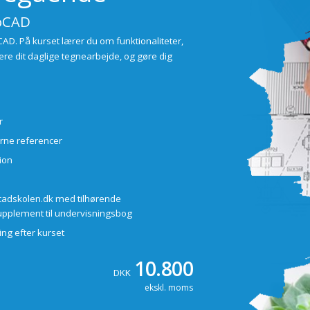
toCAD
CAD. På kurset lærer du om funktionaliteter,
ere dit daglige tegnearbejde, og gøre dig
r
erne referencer
ion
t.cadskolen.dk med tilhørende
upplement til undervisningsbog
ing efter kurset
10.800
DKK
ekskl. moms