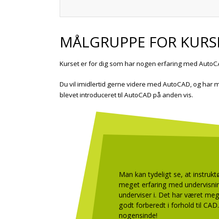
MÅLGRUPPE FOR KURS
Kurset er for dig som har nogen erfaring med AutoC
Du vil imidlertid gerne videre med AutoCAD, og har
blevet introduceret til AutoCAD på anden vis.
Man kan tydeligt se, at instruk
meget erfaring med undervisni
underviser i. Det har været meg
godt forberedt i forhold til CA
nogensinde!