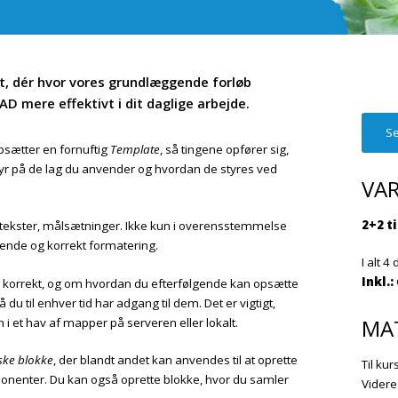
t, dér hvor vores grundlæggende forløb
D mere effektivt i dit daglige arbejde.
Se
opsætter en fornuftig
Template
, så tingene opfører sig,
tyr på de lag du anvender og hvordan de styres ved
VA
2+2 t
d tekster, målsætninger. Ikke kun i overensstemmelse
eende og korrekt formatering.
I alt 4
Inkl.:
korrekt, og om hvordan du efterfølgende kan opsætte
så du til enhver tid har adgang til dem. Det er vigtigt,
MA
 i et hav af mapper på serveren eller lokalt.
ke blokke
, der blandt andet kan anvendes til at oprette
Til ku
onenter. Du kan også oprette blokke, hvor du samler
Videre