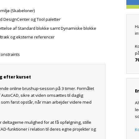
miljø (Skabeloner)
ed DesignCenter og Tool paletter
Ha
ettelse af Standard blokke samt Dynamiske blokke
i
dtræk og eksterne referencer
K
p
onstraints
7
ng efter kurset
lgende online brushup‑session på 3 timer. Formålet
E
 AutoCAD, sikre at viden omsættes til daglig
, som først opstår, når man arbejder videre med
Al
le
s
 deltagerne mulighed for at få opfølgning, stille
unktioner i relation til deres egne projekter og
K