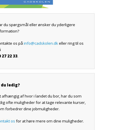
r du spørgsmål eller ønsker du yderligere
nformation?
ontakte os på
info@cadskolen.dk
eller ring til os
å
0 27 22 33
.
r du ledig?
t afhængig af hvor i landet du bor, har du som
dig ofte muligheder for at tage relevante kurser,
om forbedrer dine jobmuligheder.
ontakt os
for at høre mere om dine muligheder.