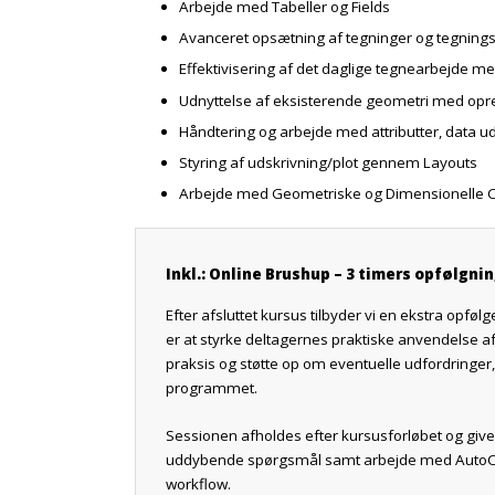
Arbejde med Tabeller og Fields
Avanceret opsætning af tegninger og tegnings
Effektivisering af det daglige tegnearbejde m
Udnyttelse af eksisterende geometri med opr
Håndtering og arbejde med attributter, data u
Styring af udskrivning/plot gennem Layouts
Arbejde med Geometriske og Dimensionelle C
Inkl.: Online Brushup – 3 timers opfølgni
Efter afsluttet kursus tilbyder vi en ekstra opfø
er at styrke deltagernes praktiske anvendelse af
praksis og støtte op om eventuelle udfordringer
programmet.
Sessionen afholdes efter kursusforløbet og giver
uddybende spørgsmål samt arbejde med AutoCAD‑f
workflow.