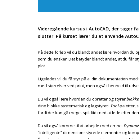
Videregående kursus i AutoCAD, der tager fa
slutter. På kurset lærer du at anvende AutoCA
På dette forløb vil du blandt andet lære hvordan du 
som du ønsker. Det betyder blandt andet, at du får s
plot.
Ligeledes vil du få styr på al din dokumentation me
med størrelser ved print, men også i henhold til uds
Du vil også lære hvordan du opretter og styrer
blokke
dine blokke systematisk og lagstyret i
Tool
-paletter, 
fordi der kan gå meget spildtid med at lede efter dem
Du vil også komme til at arbejde med emnet
Dynamis
”intelligente” dimensionsstyrede elementer og komp