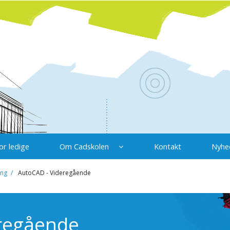
or ledige
Om Cadskolen
Kontakt
Nyhe
ing
AutoCAD - Videregående
regående