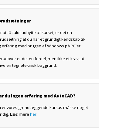
orudsætninger
r at få fuldt udbytte af kurset, er det en
rudsætning at du har et grundigt kendskab til-
g erfaring med brugen af Windows på PC’er.
rudover er det en fordel, men ikke et krav, at
ave en tegneteknisk baggrund.
ar du ingen erfaring med AutoCAD?
å er vores grundlæggende kursus måske noget
or dig. Læs mere
her
.