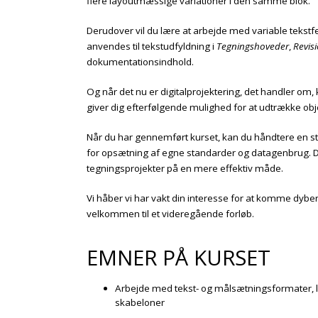
flere layoutmæssige variationer i den samme blok.
Derudover vil du lære at arbejde med variable tekstfe
anvendes til tekstudfyldning i
Tegningshoveder
,
Revisi
dokumentationsindhold.
Og når det nu er digitalprojektering, det handler om,
giver dig efterfølgende mulighed for at udtrække obje
Når du har gennemført kurset, kan du håndtere en st
for opsætning af egne standarder og datagenbrug. Du 
tegningsprojekter på en mere effektiv måde.
Vi håber vi har vakt din interesse for at komme dybere
velkommen til et videregående forløb.
EMNER PÅ KURSET
Arbejde med tekst- og målsætningsformater, la
skabeloner