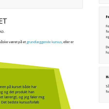
F
ET
Fo
fo
AD.
o
 måske været på et
grundlæggende kursus
, eller er
De
h
H
S
tøren på kurset både har
f
ng og det produkt han
et lærerigt, og jeg føler mig
D. Det bedste kursusforløb