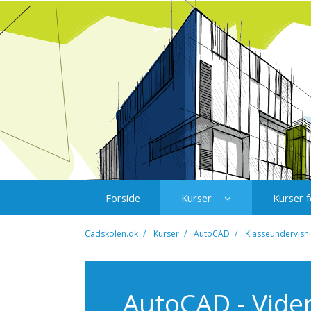
Forside
Kurser
Kurser f
Cadskolen.dk
Kurser
AutoCAD
Klasseundervisn
AutoCAD - Vide