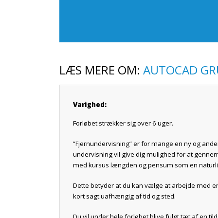
LÆS MERE OM:
AUTOCAD G
Varighed:
Forløbet strækker sig over 6 uger.
”Fjernundervisning” er for mange en ny og and
undervisning vil give dig mulighed for at genne
med kursus længden og pensum som en naturlig
Dette betyder at du kan vælge at arbejde med en 
kort sagt uafhængig af tid og sted.
Du vil under hele forløbet blive fulgt tæt af en t