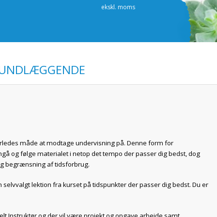
ekskl. moms
RUNDLÆGGENDE
erledes måde at modtage undervisning på. Denne form for
mgå og følge materialet i netop det tempo der passer dig bedst, dog
 begrænsning af tidsforbrug.
selvvalgt lektion fra kurset på tidspunkter der passer dig bedst. Du er
ildelt Instruktør og der vil være projekt og opgave arbejde samt