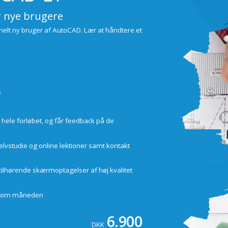
 nye brugere
 helt ny bruger af AutoCAD. Lær at håndtere et
e
 hele forløbet, og får feedback på de
lvstudie og online lektioner samt kontakt
tilhørende skærmoptagelser af høj kvalitet
ge om måneden
6.900
DKK