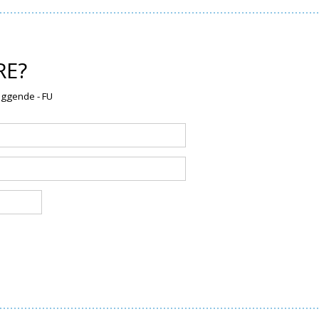
RE?
æggende - FU