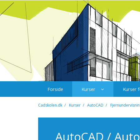
Forside
Kurser
Kurser f
Cadskolen.dk
Kurser
AutoCAD
Fjernundervisnin
AutoCAD / Aut