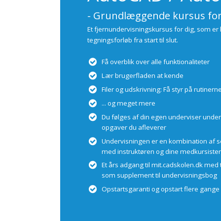
- Grundlæggende kursus for
Et fjernundervisningskursus for dig, som er
tegningsforløb fra start til slut.
Få overblik over alle funktionaliteter
Lær brugerfladen at kende
Filer og udskrivning: Få styr på rutinern
... og meget mere
Du følges af din egen underviser under
opgaver du afleverer
Undervisningen er en kombination af se
med instruktøren og dine medkursister
Et års adgang til mit.cadskolen.dk med 
som supplement til undervisningsbog
Opstartsgaranti og opstart flere gan