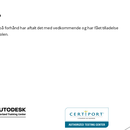
?
du på forhånd har aftalt det med vedkommende og har fået tilladelse
olen.