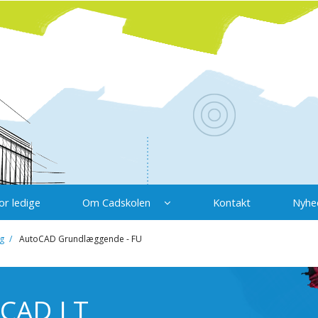
or ledige
Om Cadskolen
Kontakt
Nyhe
g
AutoCAD Grundlæggende - FU
oCAD LT