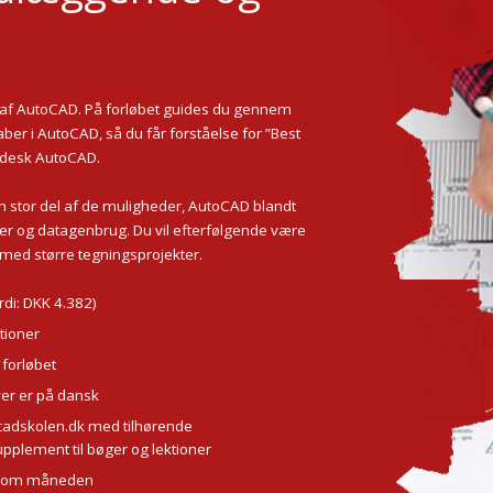
r af AutoCAD. På forløbet guides du gennem
ber i AutoCAD, så du får forståelse for ”Best
todesk AutoCAD.
n stor del af de muligheder, AutoCAD blandt
er og datagenbrug. Du vil efterfølgende være
de med større tegningsprojekter.
rdi: DKK 4.382)
tioner
 forløbet
ver er på dansk
t.cadskolen.dk med tilhørende
pplement til bøger og lektioner
ge om måneden