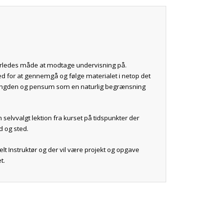
erledes måde at modtage undervisning på.
ed for at gennemgå og følge materialet i netop det
ængden og pensum som en naturlig begrænsning
selvvalgt lektion fra kurset på tidspunkter der
d og sted.
ldelt Instruktør og der vil være projekt og opgave
t.