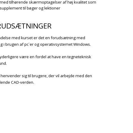
med tilhørende skærmoptagelser af høj kvalitet som
supplement til bøger og lektioner
RUDSÆTNINGER
indelse med kurset er det en forudsætning med
ng i brugen af pc`er og operativsystemet Windows.
l yderligere være en fordel at have en tegneteknisk
und.
 henvender sig til brugere, der vil arbejde med den
ende CAD-verden.