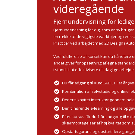
videregående
Fjernundervisning for ledige
Fjernundervisning for dig, som er ny bruge
en række af de vigtigste værktøjer og redska
Practice” ved arbejdet med 2D Design i Au
Ved fuldførelse af kurset kan du håndtere e
andet giver for opsætning af egne standard
i stand til at effektivisere dit daglige arbej
Du får adgang til AutoCAD LT i et år (væ
Kombination af selvstudie og online lek
Der er tilknyttet Instruktør gennem hele
Den tilhørende e-learning og alle opga
Efter kursus får du 1 års adgang til mi
skærmoptagelser af høj kvalitet som su
Opstartsgaranti og opstart flere gan