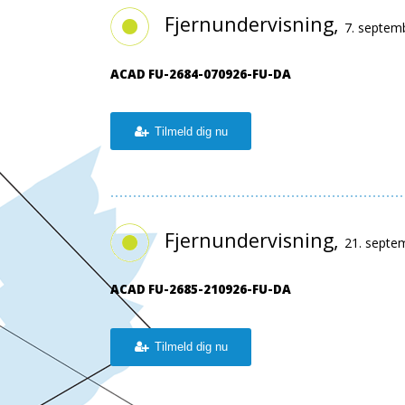
Fjernundervisning,
7. septem
ACAD FU-2684-070926-FU-DA
Tilmeld dig nu
Fjernundervisning,
21. septe
ACAD FU-2685-210926-FU-DA
Tilmeld dig nu