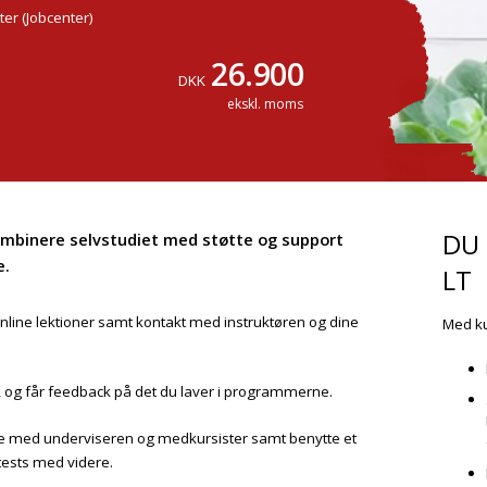
ter (Jobcenter)
26.900
DKK
ekskl. moms
DU
kombinere selvstudiet med støtte og support
e.
LT
nline lektioner samt kontakt med instruktøren og dine
Med ku
t, og får feedback på det du laver i programmerne.
 med underviseren og medkursister samt benytte et
tests med videre.