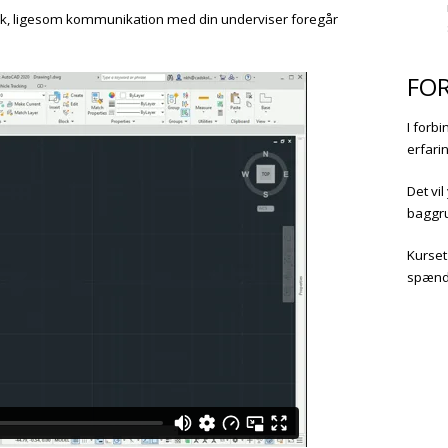
nsk, ligesom kommunikation med din underviser foregår
FO
I forb
erfari
Det vi
baggr
Kurset
spænd